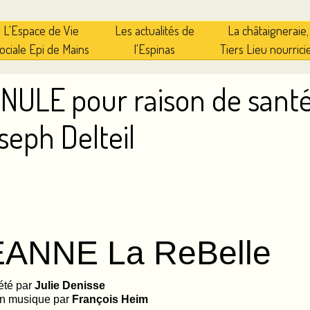
L'Espace de Vie
Les actualités de
La châtaigneraie,
ociale Epi de Mains
l'Espinas
Tiers Lieu nourrici
NULE pour raison de santé
seph Delteil
EANNE La ReBelle
rété par
Julie Denisse
n musique par
François Heim