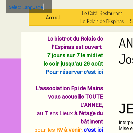
Select Language
▼
Le Café-Restaurant
Accueil
Le Relais de l'Espinas
S
AN
Le bistrot du Relais de
l'Espinas est ouvert
Jo
7 jours sur 7 le midi et
le soir jusqu'au 29 août
Pour réserver c'est ici
L'association Epi de Mains
vous accueille TOUTE
J
L'ANNEE,
au
Tiers Lieux
à l'étage du
bâtiment
Interp
Mise e
pour les
RV à venir,
c'est ici