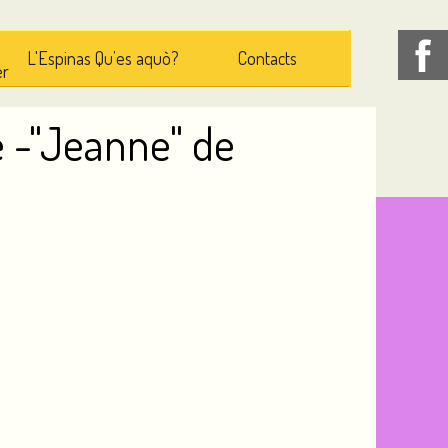
L'Espinas Qu’es aquò?
Contacts
er
 -"Jeanne" de