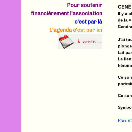
Pour soutenir
GENÈ
financièrement l'association
Il y a
de la «
c'est par là
Cendra
L'agenda c'
est par ici
J’ai to
plonge
fait pa
Le lie
héroïn
Ce sont
portra
Ce sont
Symbol
Plus d'