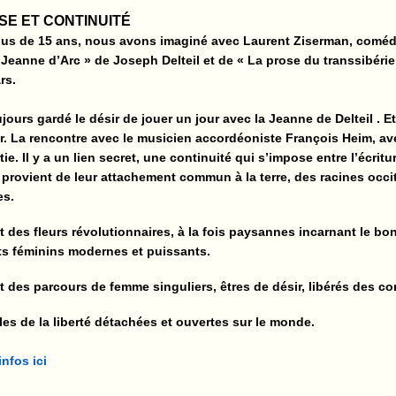
SE ET CONTINUITÉ
 plus de 15 ans, nous avons imaginé avec Laurent
Ziserman, comédi
 Jeanne d’Arc » de Joseph Delteil et de « La prose du transsibérie
rs.
ujours gardé le désir de jouer un jour avec la Jeanne de Delteil . E
r. La rencontre avec le musicien accordéoniste François Heim, 
rtie. Il y a un lien secret, une continuité qui s’impose entre l’écritu
n provient de leur attachement commun à la terre, des racines oc
es.
 des fleurs révolutionnaires, à la fois paysannes incarnant le bonhe
its féminins modernes et puissants.
 des parcours de femme singuliers, êtres de désir, libérés des con
es de la liberté détachées et ouvertes sur le monde.
infos ici