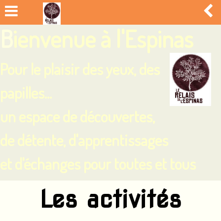
B
ienvenue à l'Espinas
Pour le plaisir des yeux, des
papilles...
un espace de découvertes,
de détente, d'apprentissages
et d'échanges pour toutes et tous
Les activités